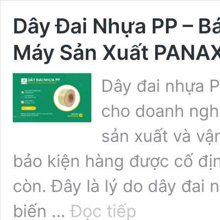
Dây Đai Nhựa PP – B
Máy Sản Xuất PANA
Dây đai nhựa P
cho doanh nghi
sản xuất và vậ
bảo kiện hàng được cố địn
còn. Đây là lý do dây đai 
Dây
biến …
Đọc tiếp
Đai