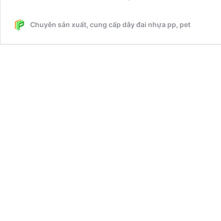
Nhựa
PP
Chuyên sản xuất, cung cấp dây đai nhựa pp, pet
–
Báo
Giá
Mới
2026
|
Nhà
Máy
Sản
Xuất
PANAXIMCO