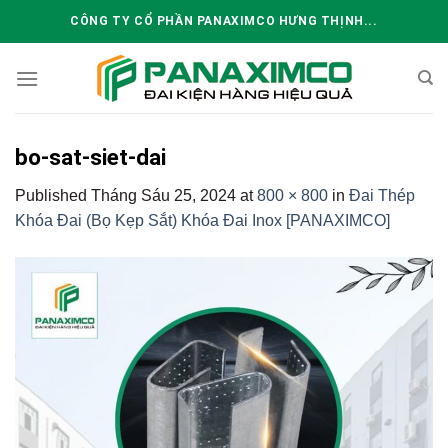
Skip
CÔNG TY CỔ PHẦN PANAXIMCO HƯNG THỊNH...
to
content
bo-sat-siet-dai
Published
Tháng Sáu 25, 2024
at
800 × 800
in
Đai Thép
Khóa Đai (Bọ Kẹp Sắt) Khóa Đai Inox [PANAXIMCO]