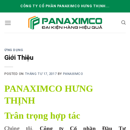
Skip
CÔNG TY CỔ PHẦN PANAXIMCO HƯNG THỊNH...
to
content
ỨNG DỤNG
Giới Thiệu
POSTED ON
THÁNG TƯ 17, 2017
BY
PANAXIMCO
PANAXIMCO HƯNG
THỊNH
Trân trọng hợp tác
Chúng tôi,
Công ty Cổ phần Đầu Tư