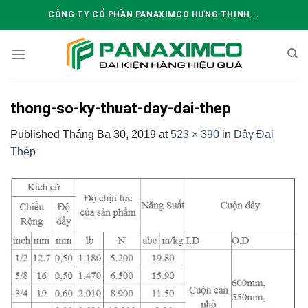
Skip
CÔNG TY CỔ PHẦN PANAXIMCO HƯNG THỊNH...
to
content
thong-so-ky-thuat-day-dai-thep
Published
Tháng Ba 30, 2019
at
523 × 390
in
Dây Đai
Thép