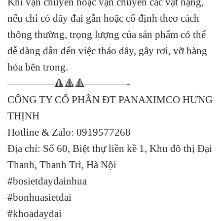
Khi vận chuyển hoặc vận chuyển các vật nặng,
nếu chỉ có dây đai gắn hoặc cố định theo cách
thông thường, trọng lượng của sản phẩm có thể
dễ dàng dẫn đến việc tháo dây, gây rơi, vỡ hàng
hóa bên trong.
————–🔺🔺🔺————-
CÔNG TY CỔ PHẦN ĐT PANAXIMCO HƯNG
THỊNH
Hotline & Zalo: 0919577268
Địa chỉ: Số 60, Biệt thự liền kề 1, Khu đô thị Đại
Thanh, Thanh Trì, Hà Nội
#bosietdaydainhua
#bonhuasietdai
#khoadaydai