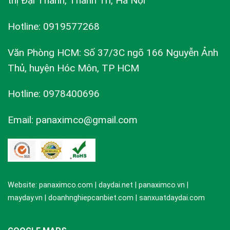
thị Đại Thanh, Thanh Trì, Hà Nội
Hotline: 0919577268
Văn Phòng HCM: Số 37/3C ngõ 166 Nguyễn Ảnh
Thủ, huyện Hóc Môn, TP HCM
Hotline: 0978400696
Email: panaximco@gmail.com
Website: panaximco.com | daydai.net | panaximco.vn |
mayday.vn | doanhnghiepcanbiet.com | sanxuatdaydai.com