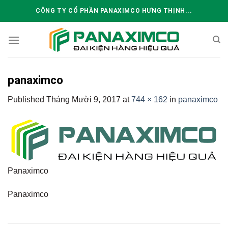
Skip
CÔNG TY CỔ PHẦN PANAXIMCO HƯNG THỊNH...
to
content
panaximco
Published
Tháng Mười 9, 2017
at
744 × 162
in
panaximco
Panaximco
Panaximco