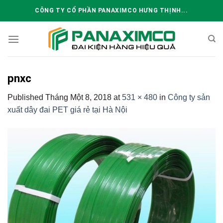
Skip
CÔNG TY CỔ PHẦN PANAXIMCO HƯNG THỊNH...
to
content
pnxc
Published
Tháng Một 8, 2018
at
531 × 480
in
Công ty sản
xuất dây đai PET giá rẻ tại Hà Nội