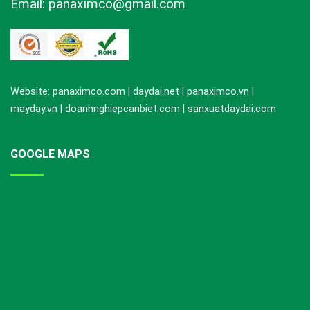
Email: panaximco@gmail.com
Website: panaximco.com | daydai.net | panaximco.vn |
mayday.vn | doanhnghiepcanbiet.com | sanxuatdaydai.com
GOOGLE MAPS