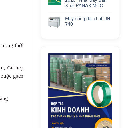
2026 | Nhà Máy Sản
Xuất PANAXIMCO
Máy đóng đai chali JN
740
trong thời
m, đai nẹp
a buộc gạch
nặng.