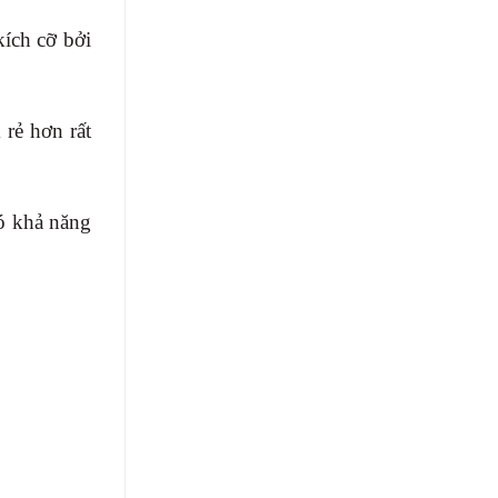
kích cỡ bởi
 rẻ hơn rất
có khả năng