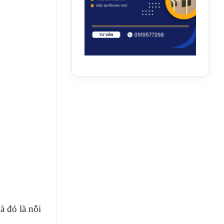
à đó là nỗi