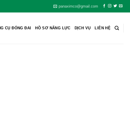
panaximco@gmail.com
G CỤ ĐÓNG ĐAI
HỒ SƠ NĂNG LỰC
DỊCH VỤ
LIÊN HỆ