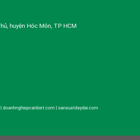
Thủ, huyện Hóc Môn, TP HCM
n | doanhnghiepcanbiet.com | sanxuatdaydai.com