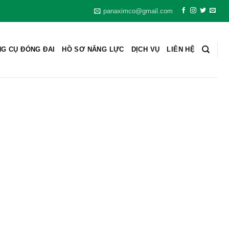
panaximco@gmail.com
G CỤ ĐÓNG ĐAI
HỒ SƠ NĂNG LỰC
DỊCH VỤ
LIÊN HỆ