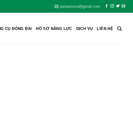
panaximco@gmail.com
G CỤ ĐÓNG ĐAI
HỒ SƠ NĂNG LỰC
DỊCH VỤ
LIÊN HỆ