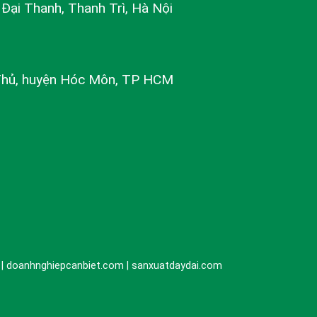
ị Đại Thanh, Thanh Trì, Hà Nội
Thủ, huyện Hóc Môn, TP HCM
n | doanhnghiepcanbiet.com | sanxuatdaydai.com