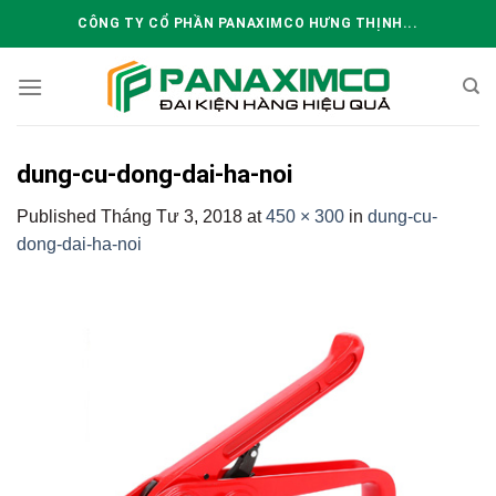
Skip
CÔNG TY CỔ PHẦN PANAXIMCO HƯNG THỊNH...
to
content
dung-cu-dong-dai-ha-noi
Published
Tháng Tư 3, 2018
at
450 × 300
in
dung-cu-
dong-dai-ha-noi