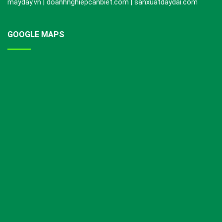
mayday.vn | doanhnghiepcanbiet.com | sanxuatdaydai.com
GOOGLE MAPS