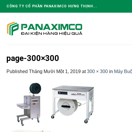
Skip
CÔNG TY CỔ PHẦN PANAXIMCO HƯNG THỊNH...
to
content
page-300×300
Published
Tháng Mười Một 1, 2019
at
300 × 300
in
Máy Buộ