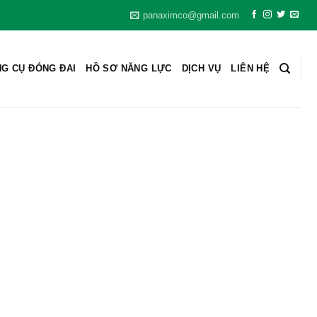
panaximco@gmail.com
G CỤ ĐÓNG ĐAI
HỒ SƠ NĂNG LỰC
DỊCH VỤ
LIÊN HỆ