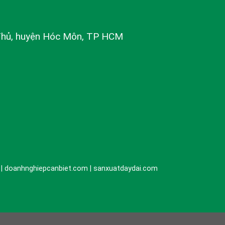
Thủ, huyện Hóc Môn, TP HCM
n | doanhnghiepcanbiet.com | sanxuatdaydai.com