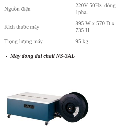
220V 50Hz dòng
Nguồn điện
1pha.
895 W x 570 D x
Kích thước máy
735 H
Trọng lượng máy
95 kg
Máy đóng đai chali NS-3AL