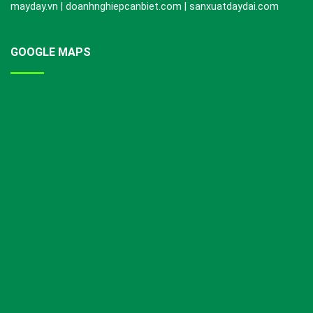
mayday.vn | doanhnghiepcanbiet.com | sanxuatdaydai.com
GOOGLE MAPS