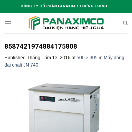
Skip
CÔNG TY CỔ PHẦN PANAXIMCO HƯNG THỊNH...
to
content
8587421974884175808
Published
Tháng Tám 13, 2016
at
500 × 305
in
Máy đóng
đai chali JN 740