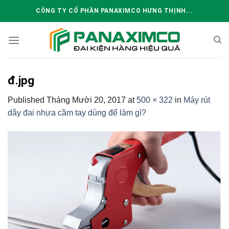
Skip
CÔNG TY CỔ PHẦN PANAXIMCO HƯNG THỊNH...
to
content
đ.jpg
Published
Tháng Mười 20, 2017
at
500 × 322
in
Máy rút
dây đai nhựa cầm tay dùng để làm gì?