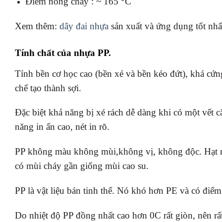
Điểm nóng chảy : ~ 165 °C
Xem thêm:
dây đai nhựa
sản xuất và ứng dụng tốt nhấ
Tính chất của nhựa PP.
Tính bền cơ học cao (bền xé và bền kéo đứt), khá c
chế tạo thành sợi.
Đặc biệt khả năng bị xé rách dễ dàng khi có một vết 
năng in ấn cao, nét in rõ.
PP không màu không mùi,không vị, không độc. Hạt n
có mùi cháy gần giống mùi cao su.
PP là vật liệu bán tinh thể. Nó khó hơn PE và có điể
Do nhiệt độ PP đồng nhất cao hơn 0C rất giòn, nên rấ