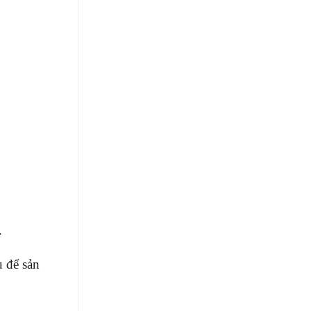
.
u để sản