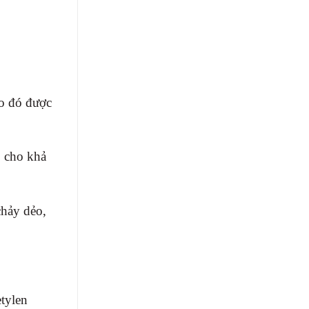
do đó được
o cho khả
hảy dẻo,
tylen