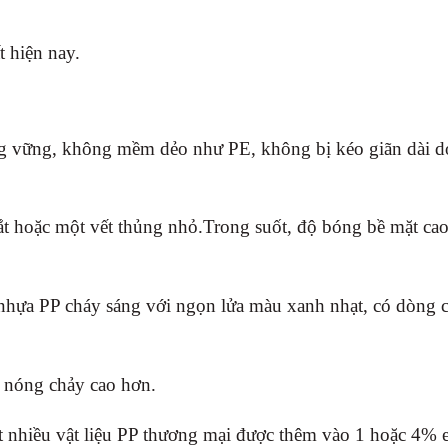
t hiện nay.
ứng vững, không mềm dẻo như PE, không bị kéo giãn dài 
cắt hoặc một vết thủng nhỏ.Trong suốt, độ bóng bề mặt ca
hựa PP cháy sáng với ngọn lửa màu xanh nhạt, có dòng c
m nóng chảy cao hơn.
t nhiều vật liệu PP thương mại được thêm vào 1 hoặc 4% e