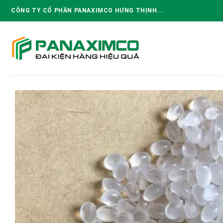
Skip
CÔNG TY CỔ PHẦN PANAXIMCO HƯNG THỊNH...
to
content