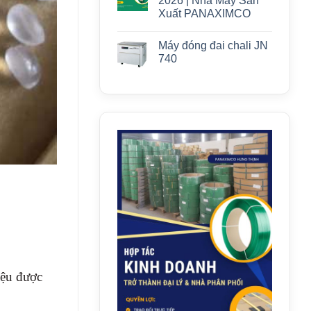
2026 | Nhà Máy Sản
Xuất PANAXIMCO
Máy đóng đai chali JN
740
iệu được