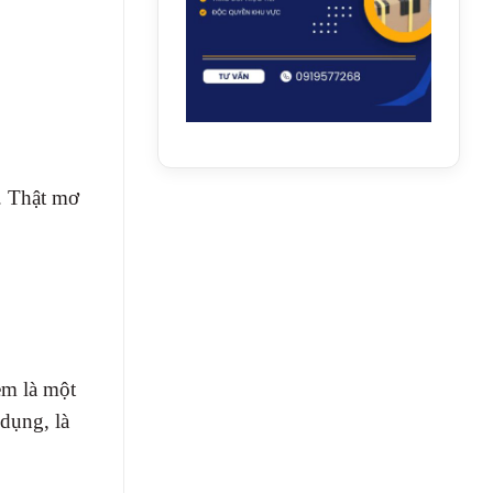
P. Thật mơ
em là một
 dụng, là