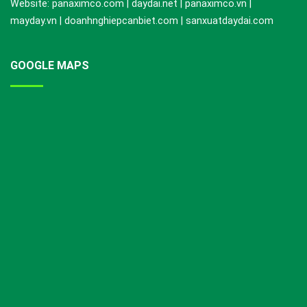
Website: panaximco.com | daydai.net | panaximco.vn |
mayday.vn | doanhnghiepcanbiet.com | sanxuatdaydai.com
GOOGLE MAPS