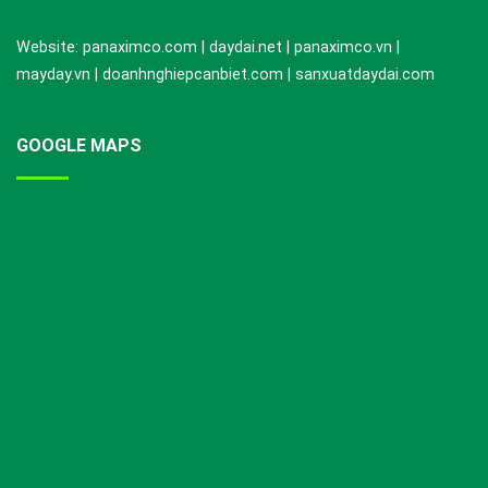
Website: panaximco.com | daydai.net | panaximco.vn |
mayday.vn | doanhnghiepcanbiet.com | sanxuatdaydai.com
GOOGLE MAPS