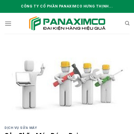
Skip
CÔNG TY CỔ PHẦN PANAXIMCO HƯNG THỊNH...
to
content
DỊCH VỤ SỬA MÁY