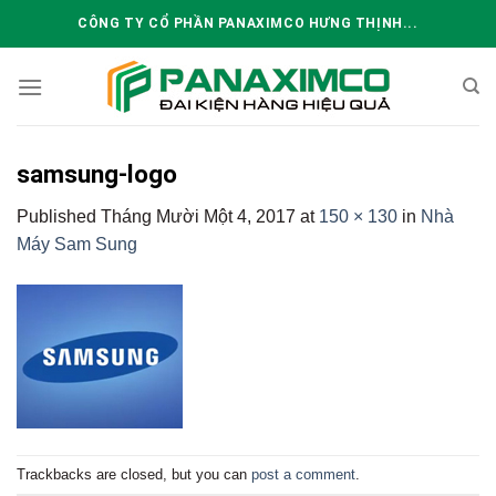
Skip
CÔNG TY CỔ PHẦN PANAXIMCO HƯNG THỊNH...
to
content
samsung-logo
Published
Tháng Mười Một 4, 2017
at
150 × 130
in
Nhà
Máy Sam Sung
Trackbacks are closed, but you can
post a comment
.