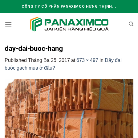
Skip
CÔNG TY CỔ PHẦN PANAXIMCO HƯNG THỊNH...
to
content
day-dai-buoc-hang
Published
Tháng Ba 25, 2017
at
673 × 497
in
Dây đai
buộc gạch mua ở đâu?