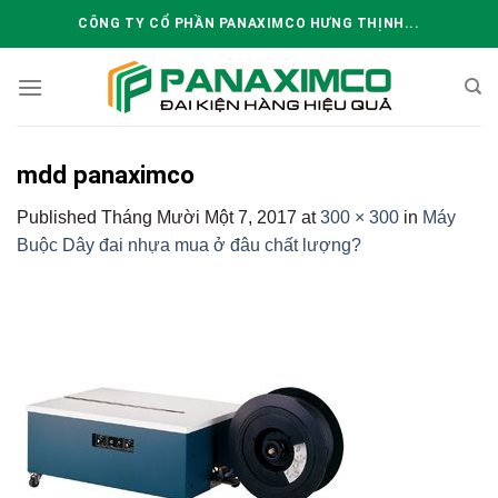
Skip
CÔNG TY CỔ PHẦN PANAXIMCO HƯNG THỊNH...
to
content
mdd panaximco
Published
Tháng Mười Một 7, 2017
at
300 × 300
in
Máy
Buộc Dây đai nhựa mua ở đâu chất lượng?