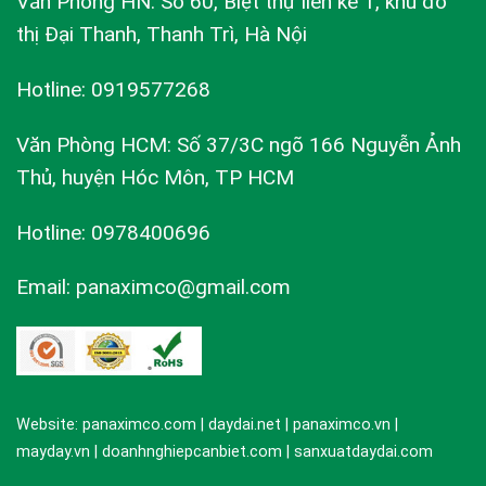
Văn Phòng HN: Số 60, Biệt thự liền kề 1, khu đô
thị Đại Thanh, Thanh Trì, Hà Nội
Hotline: 0919577268
Văn Phòng HCM: Số 37/3C ngõ 166 Nguyễn Ảnh
Thủ, huyện Hóc Môn, TP HCM
Hotline: 0978400696
Email: panaximco@gmail.com
Website: panaximco.com | daydai.net | panaximco.vn |
mayday.vn | doanhnghiepcanbiet.com | sanxuatdaydai.com