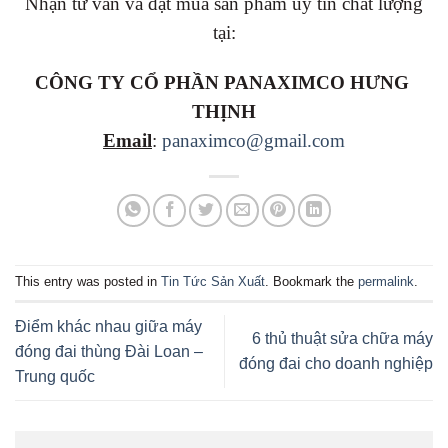
Nhận tư vấn và đặt mua sản phẩm uy tín chất lượng
tại:
CÔNG TY CỔ PHẦN PANAXIMCO HƯNG
THỊNH
Email
:
panaximco@gmail.com
This entry was posted in
Tin Tức Sản Xuất
. Bookmark the
permalink
.
Điểm khác nhau giữa máy
6 thủ thuật sửa chữa máy
đóng đai thùng Đài Loan –
đóng đai cho doanh nghiệp
Trung quốc