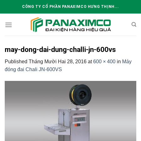
Skip
CÔNG TY CỔ PHẦN PANAXIMCO HƯNG THỊNH...
to
content
may-dong-dai-dung-challi-jn-600vs
Published
Tháng Mười Hai 28, 2016
at
600 × 400
in
Máy
đóng đai Chali JN-600VS