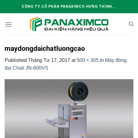
Skip
CÔNG TY CỔ PHẦN PANAXIMCO HƯNG THỊNH...
to
content
maydongdaichatluongcao
Published
Tháng Tư 17, 2017
at
500 × 305
in
Máy đóng
đai Chali JN-600VS