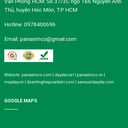
Văn Phòng HCM: Số 37/3C ngõ 166 Nguyễn Ảnh
Thủ, huyện Hóc Môn, TP HCM
Hotline: 0978400696
Email: panaximco@gmail.com
Website: panaximco.com | daydai.net | panaximco.vn |
mayday.vn | doanhnghiepcanbiet.com | sanxuatdaydai.com
GOOGLE MAPS