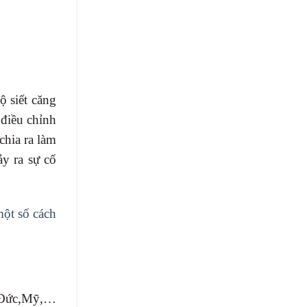
 siết căng
điều chỉnh
chia ra làm
y ra sự cố
ột số cách
, Đức,Mỹ,…