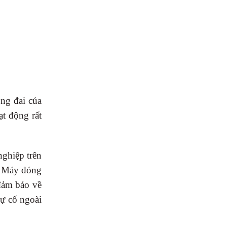
ng đai của
ạt động rất
ghiệp trên
. Máy đóng
đảm bảo về
sự cố ngoài