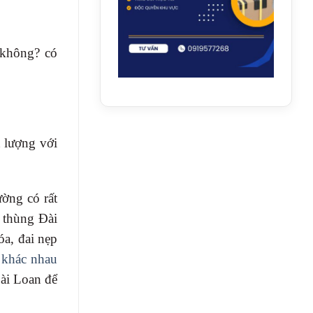
 không? có
 lượng với
ường có rất
 thùng Đài
óa, đai nẹp
 khác nhau
Đài Loan để