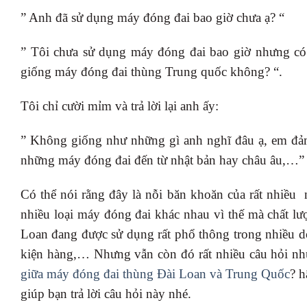
” Anh đã sử dụng máy đóng đai bao giờ chưa ạ? “
” Tôi chưa sử dụng máy đóng đai bao giờ nhưng có
giống máy đóng đai thùng Trung quốc không? “.
Tôi chỉ cười mỉm và trả lời lại anh ấy:
” Không giống như những gì anh nghĩ đâu ạ, em đảm
những máy đóng đai đến từ nhật bản hay châu âu,…”
Có thể nói rằng đây là nỗi băn khoăn của rất nhiều n
nhiều loại máy đóng đai khác nhau vì thế mà chất l
Loan đang được sử dụng rất phổ thông trong nhiều do
kiện hàng,… Nhưng vẫn còn đó rất nhiều câu hỏi n
giữa máy đóng đai thùng Đài Loan và Trung Quốc
? h
giúp bạn trả lời câu hỏi này nhé.