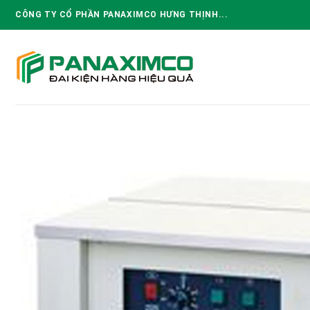
Skip
CÔNG TY CỔ PHẦN PANAXIMCO HƯNG THỊNH...
to
content